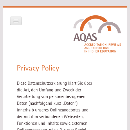
Skip to primary content
Skip to secondary content
Main menu
Privacy Policy
Home
What is AQAS ARCH
Diese Datenschutzerklärung klärt Sie über
die Art, den Umfang und Zweck der
Projects
Verarbeitung von personenbezogenen
Contact persons
Daten (nachfolgend kurz „Daten“)
innerhalb unseres Onlineangebotes und
der mit ihm verbundenen Webseiten,
Funktionen und Inhalte sowie externen
Onlinepräsenzen, wie z.B. unser Social